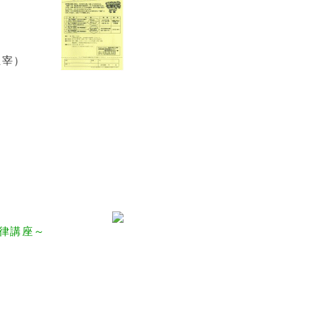
主宰）
律講座～