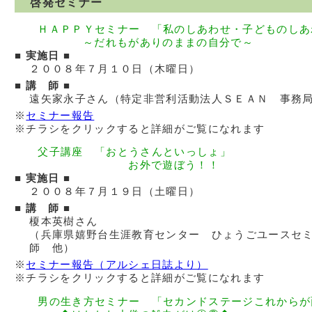
啓発セミナー
ＨＡＰＰＹセミナー 「私のしあわせ・子どものしあ
～だれもがありのままの自分で～
■ 実施日 ■
２００８年７月１０日（木曜日）
■ 講 師 ■
遠矢家永子さん（特定非営利活動法人ＳＥＡＮ 事務
※
セミナー報告
※チラシをクリックすると詳細がご覧になれます
父子講座 「おとうさんといっしょ」
お外で遊ぼう！！
■ 実施日 ■
２００８年７月１９日（土曜日）
■ 講 師 ■
榎本英樹さん
（兵庫県嬉野台生涯教育センター ひょうごユースセ
師 他）
※
セミナー報告（アルシェ日誌より）
※チラシをクリックすると詳細がご覧になれます
男の生き方セミナー 「セカンドステージこれからが