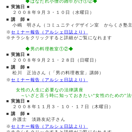
◆はなたれ小僧の雑巾がけ①②◆
■ 実施日 ■
２００８年９月３・１０日（水曜日）
■ 講 師 ■
小嶋 明さん（コミュニティデザイン室 からくさ塾
※
セミナー報告（アルシェ日誌より）
※チラシをクリックすると詳細がご覧になれます
◆男の料理教室①②◆
■ 実施日 ■
２００８年９月２１・２８日（日曜日）
■ 講 師 ■
松川 正治さん（「男の料理教室」講師）
※
セミナー報告（アルシェ日誌より）
女性の人生に必要なの法律講座
～いざと言う時に知っておきたい”女性のための”法
■ 実施日 ■
２００８年１１月３・１０・１７日（木曜日）
■ 講 師 ■
弁護士 淡路友紀子さん
※
セミナー報告（アルシェ日誌より）
※チラシをクリックすると詳細がご覧になれます