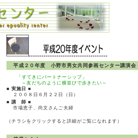
ン
平成２０年度 小野市男女共同参画センター講演会
「すてきにパートナーシップ」
～友だちのように横並びで歩きたい～
■ 実施日 ■
２００８日６月２２日（日）
■ 講 師 ■
市場恵子、尚文さんご夫婦
（チラシをクリックすると詳細がご覧になれます）