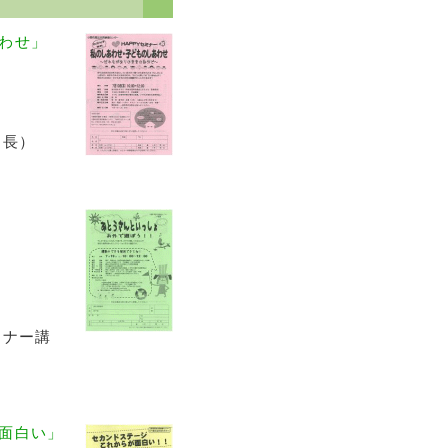
わせ」
局長）
ミナー講
面白い」