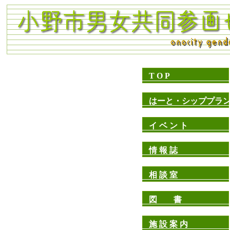
T O P
はーと・シッププラ
イ ベ ン ト
情 報 誌
相 談 室
図 書
施 設 案 内