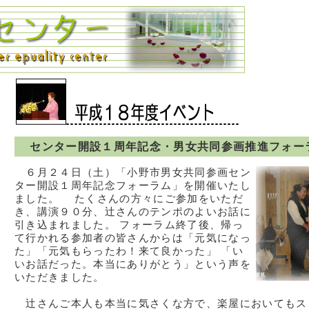
ン
センター開設１周年記念・男女共同参画推進フォー
６月２４日（土）「小野市男女共同参画セン
ター開設１周年記念フォーラム」を開催いたし
ました。 たくさんの方々にご参加をいただ
き、講演９０分、辻さんのテンポのよいお話に
引き込まれました。 フォーラム終了後、帰っ
て行かれる参加者の皆さんからは「元気になっ
た」「元気もらったわ！来て良かった」 「い
いお話だった。本当にありがとう」という声を
いただきました。
辻さんご本人も本当に気さくな方で、楽屋においてもス