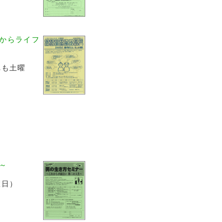
からライフ
れも土曜
～
曜日）