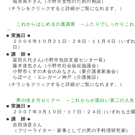
福永篤子さん（小野市女性のための相談）
（チラシをクリックすると詳細がご覧になれます。）
これからはじめる介護講座 ～ふたりでしっかりこれ
～
■ 実施日 ■
２００６年１０月２１日・２８日・１１月４日（いず
日）
■ 講 師 ■
冨田久代さん(小野市包括支援センター長)
藤木達也さん（小野市社会福祉協議会）
小野市くすの木会のみなさん（要介護者家族会）
らぽーと・エレガーノ神戸（介護施設）
（チラシをクリックすると詳細がご覧になれます。）
男の生き方セミナー ～これからが面白い第二の人生
■ 実施日 ■
２００７年３月１０日・１７日・２４日（いずれも土
■ 講 師 ■
吉田清彦さん
（フリーライター・家事としての男の手料理研究家)