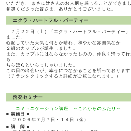
いただき、 まさに辻さんのお人柄を感じることができま
参加くださった皆さま、ありがとうございました。
エクラ・ハートフル・パーティー
７月２２日（土）「エクラ・ハートフル・パーティー」
ました。
心配していた天気も何とか晴れ、和やかな雰囲気なか
２組のカップルが誕生しました。
また、カップルにはならなかったものの、仲良く帰って行
も
ちらほらといらっしゃいました。
この日の出会いが、幸せにつながることを祈っております
（チラシをクリックすると詳細がご覧になれます。）
啓発セミナー
コミュニケーション講座 ～これからのふたり～
■ 実施日 ■
２００６年７月７日・１４日（金）
■ 講 師 ■