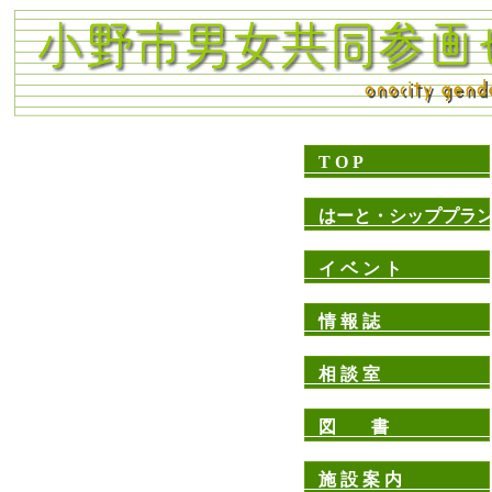
T O P
はーと・シッププラ
イ ベ ン ト
情 報 誌
相 談 室
図 書
施 設 案 内