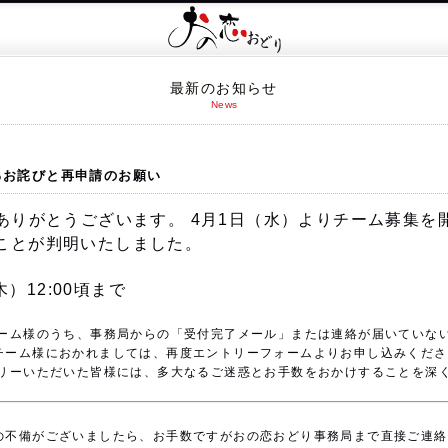
最新のお知らせ
News
るお詫びと再申請のお願い
にありがとうございます。 4月1日（水）よりチーム募集
ことが判明いたしました。
木）12:00頃まで
ーム様のうち、
事務局からの「受付完了メール」または連絡が届いていな
チーム様におかれましては、
再度エントリーフォームよりお申し込みくださ
リーいただいた皆様には、多大なるご迷惑とお手数をおかけすることを深
。
の不備がございましたら、お手数ですがおの恋おどり事務局まで直接ご連絡