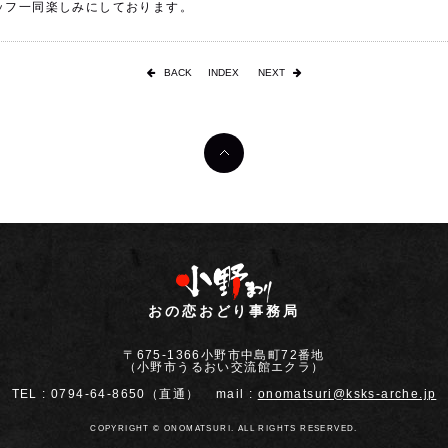
ッフ一同楽しみにしております。
BACK
INDEX
NEXT
おの恋おどり事務局
〒675-1366小野市中島町72番地
（小野市うるおい交流館エクラ）
TEL :
0794-64-8650（直通）
mail :
onomatsuri@ksks-arche.jp
COPYRIGHT © ONOMATSURI. ALL RIGHTS RESERVED.