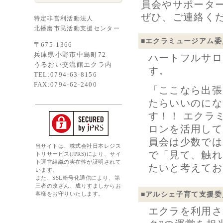
員会やサポータ
ぜひ、ご連絡く
特定非営利活動法人
北播磨市民活動支援センター
■
エクラミュージアム委
〒675-1366
兵庫県小野市中島町72
ハートフルサロ
うるおい交流館エクラ内
す。
TEL:0794-63-8156
FAX:0794-62-2400
「ここなら出張
たらいいのにな
す！！ エクラ
ロンを活用して
員会は少数では
当サイトは、株式会社日本レジス
で「見て、触れ
トリサービス(JPRS)により、サイ
ト運営組織の実在性が証明されて
たいと考えてお
います。
また、SSL暗号化通信により、第
三者の改ざん、成りすましからお
■
アルシェ子育て支援委
客様をお守りいたします。
エクラを利用さ